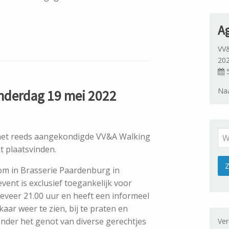
A
VV&
20
5
Naa
nderdag 19 mei 2022
t het reeds aangekondigde VV&A Walking
t plaatsvinden.
om in Brasserie Paardenburg in
vent is exclusief toegankelijk voor
geveer 21.00 uur en heeft een informeel
kaar weer te zien, bij te praten en
onder het genot van diverse gerechtjes
Ver