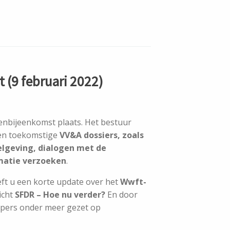
 (9 februari 2022)
enbijeenkomst plaats. Het bestuur
 en toekomstige
VV&A dossiers, zoals
lgeving, dialogen met de
matie verzoeken
.
eft u een korte update over het
Wwft-
icht
SFDR – Hoe nu verder?
En door
rpers onder meer gezet op