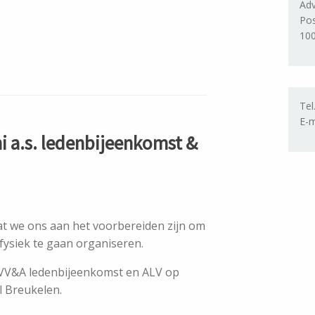
Adv
Po
10
Tel
E-m
 a.s. ledenbijeenkomst &
t we ons aan het voorbereiden zijn om
ysiek te gaan organiseren.
 VV&A ledenbijeenkomst en ALV op
l Breukelen.