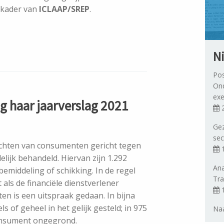
t kader van
ICLAAP/SREP
.
N
Pos
Ond
exe
g haar jaarverslag 2021
2
Gez
sec
klachten van consumenten gericht tegen
1
elijk behandeld. Hiervan zijn 1.292
Ana
emiddeling of schikking. In de regel
Tra
als de financiële dienstverlener
1
ten is een uitspraak gedaan. In bijna
 of geheel in het gelijk gesteld; in 975
Naa
consument ongegrond.