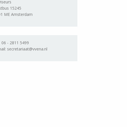
iseurs
stbus 15245
01 ME Amsterdam
. 06 - 2811 5499
ail: secretariaat@vvena.nl