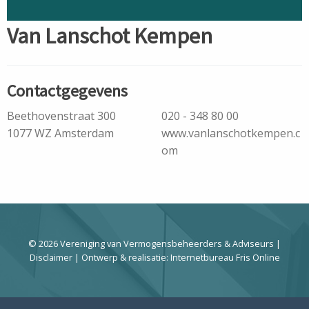
Van Lanschot Kempen
Contactgegevens
Beethovenstraat 300
020 - 348 80 00
1077 WZ Amsterdam
www.vanlanschotkempen.c
om
© 2026 Vereniging van Vermogensbeheerders & Adviseurs |
Disclaimer
| Ontwerp & realisatie:
Internetbureau Fris Online