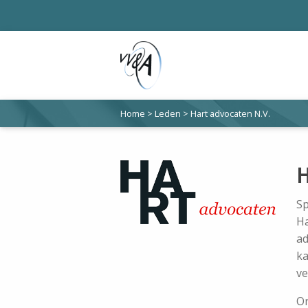
Home
>
Leden
>
Hart advocaten N.V.
H
Sp
Ha
ad
ka
v
On