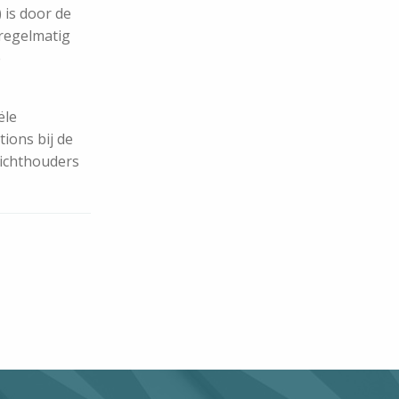
 is door de
 regelmatig
e
ële
ions bij de
zichthouders