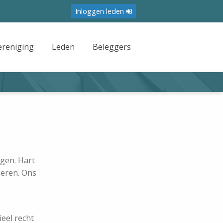
Inloggen leden
ereniging
Leden
Beleggers
ngen. Hart
ieren. Ons
ieel recht