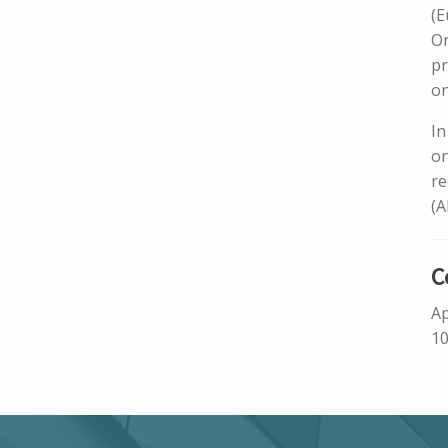
(E
Or
pr
o
In
on
re
(A
C
Ap
1