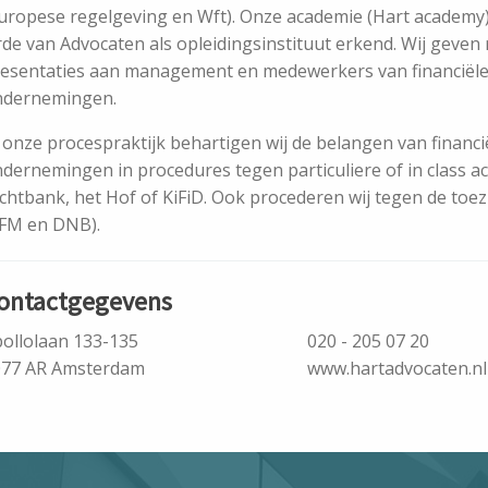
uropese regelgeving en Wft). Onze academie (Hart academy)
de van Advocaten als opleidingsinstituut erkend. Wij geven
esentaties aan management en medewerkers van financiël
ndernemingen.
 onze procespraktijk behartigen wij de belangen van financi
dernemingen in procedures tegen particuliere of in class act
chtbank, het Hof of KiFiD. Ook procederen wij tegen de toe
FM en DNB).
ontactgegevens
ollolaan 133-135
020 - 205 07 20
077 AR Amsterdam
www.hartadvocaten.nl