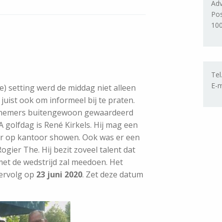
Adv
Po
10
Tel
E-m
) setting werd de middag niet alleen
uist ook om informeel bij te praten.
eelnemers buitengewoon gewaardeerd
 golfdag is René Kirkels. Hij mag een
ker op kantoor showen. Ook was er een
Rogier The. Hij bezit zoveel talent dat
 met de wedstrijd zal meedoen. Het
vervolg op
23 juni 2020
. Zet deze datum