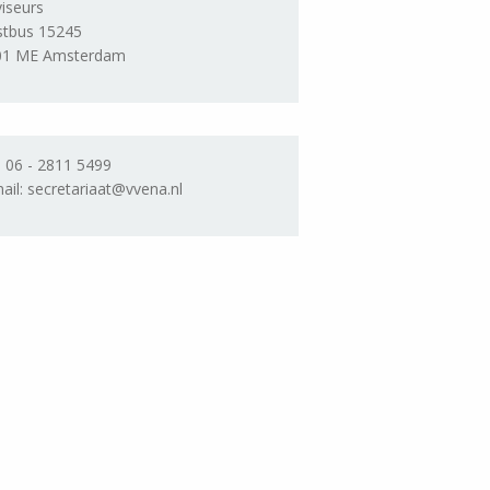
iseurs
stbus 15245
01 ME Amsterdam
. 06 - 2811 5499
ail: secretariaat@vvena.nl