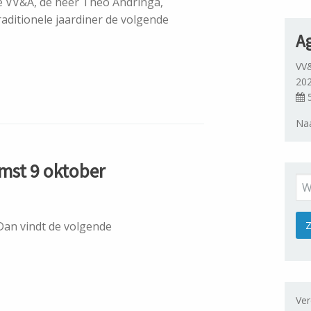
de VV&A, de heer Theo Andringa,
traditionele jaardiner de volgende
A
VV&
20
5
Naa
mst 9 oktober
Dan vindt de volgende
Ver