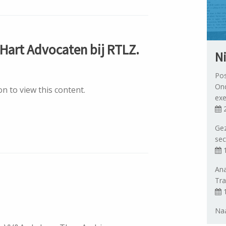
n Hart Advocaten bij RTLZ.
N
Pos
Ond
n to view this content.
exe
2
Gez
sec
1
Ana
Tra
1
Naa