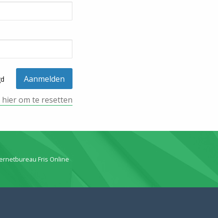
gd
k hier om te resetten
ternetbureau Fris Online