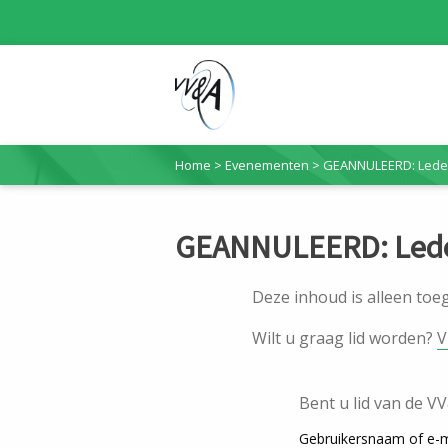
Home
>
Evenementen
>
GEANNULEERD: Lede
GEANNULEERD: Lede
Deze inhoud is alleen to
Wilt u graag lid worden?
V
Bent u lid van de V
Gebruikersnaam of e-m