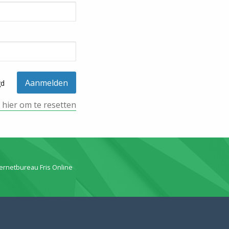
gd
k hier om te resetten
ternetbureau Fris Online