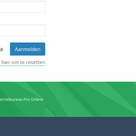
gd
k hier om te resetten
ternetbureau Fris Online