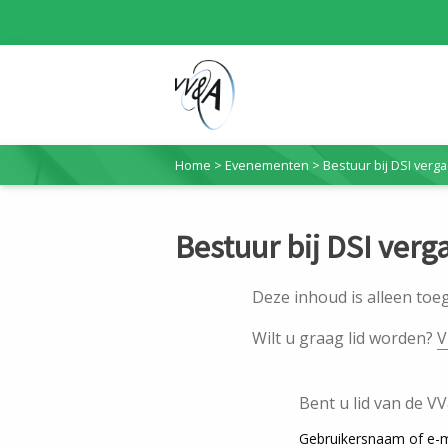
Home
>
Evenementen
>
Bestuur bij DSI verg
Bestuur bij DSI verg
Deze inhoud is alleen to
Wilt u graag lid worden?
V
Bent u lid van de V
Gebruikersnaam of e-m