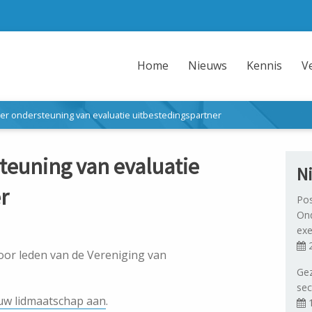
Home
Nieuws
Kennis
V
er ondersteuning van evaluatie uitbestedingspartner
teuning van evaluatie
N
r
Pos
Ond
exe
2
voor leden van de Vereniging van
Gez
sec
uw lidmaatschap aan
.
1