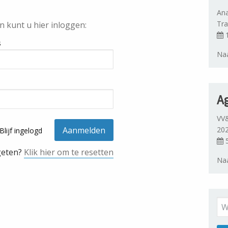
Ana
Tra
n kunt u hier inloggen:
1
s
Naa
A
VV&
20
Blijf ingelogd
5
geten?
Klik hier om te resetten
Naa