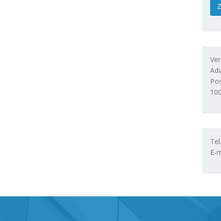
Ver
Adv
Po
10
Tel
E-m