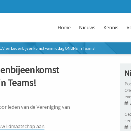
Home
Nieuws
Kennis
V
 ALV en Ledenbijeenkomst vanmiddag ONLINE in Teams!
edenbijeenkomst
N
in Teams!
Pos
Ond
exe
2
voor leden van de Vereniging van
Gez
sec
uw lidmaatschap aan
.
1