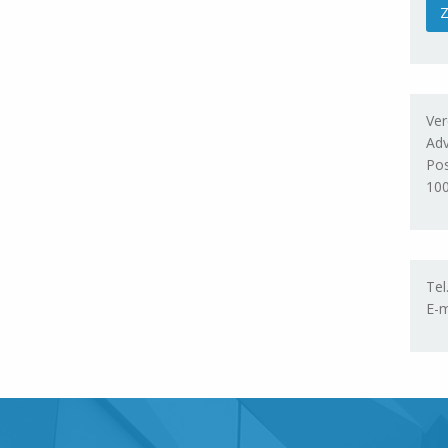
Ver
Adv
Po
10
Tel
E-m