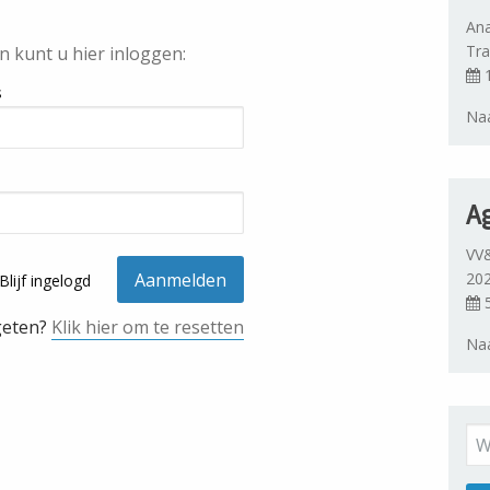
Ana
Tra
n kunt u hier inloggen:
1
s
Naa
A
VV&
20
Blijf ingelogd
5
geten?
Klik hier om te resetten
Naa