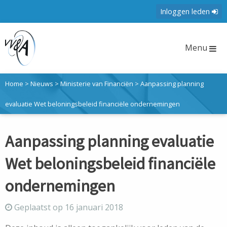
Inloggen leden
Menu
Home
>
Nieuws
>
Ministerie van Financiën
>
Aanpassing planning
evaluatie Wet beloningsbeleid financiële ondernemingen
Aanpassing planning evaluatie
Wet beloningsbeleid financiële
ondernemingen
Geplaatst op 16 januari 2018