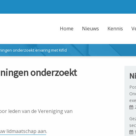
Home
Nieuws
Kennis
V
oningen onderzoekt ervaring met Kifid
roningen onderzoekt
N
Pos
Ond
exe
2
voor leden van de Vereniging van
Gez
sec
uw lidmaatschap aan
.
1