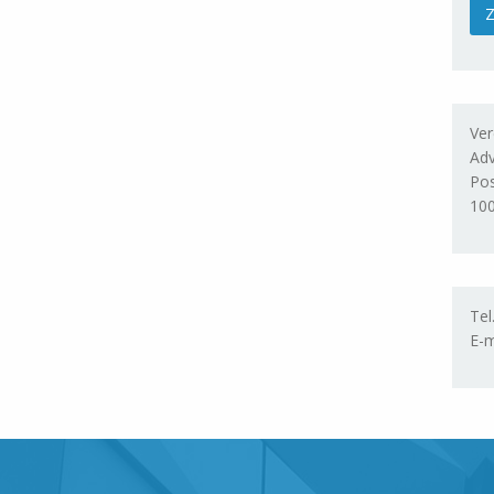
Ver
Adv
Po
10
Tel
E-m