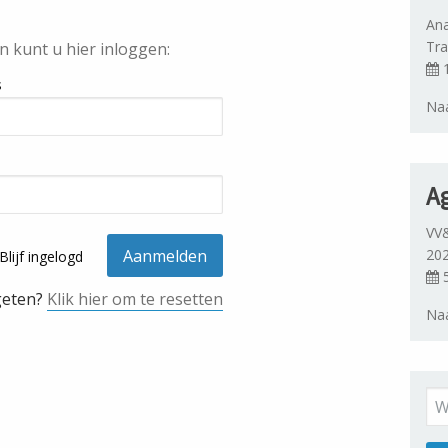
Ana
Tra
n kunt u hier inloggen:
1
s
Naa
A
VV&
20
Blijf ingelogd
5
geten?
Klik hier om te resetten
Naa