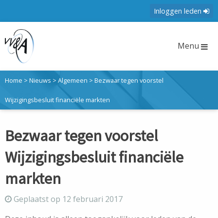
Inloggen leden
Menu
Home
>
Nieuws
>
Algemeen
>
Bezwaar tegen voorstel
Wijzigingsbesluit financiële markten
Bezwaar tegen voorstel
Wijzigingsbesluit financiële
markten
Geplaatst op 12 februari 2017