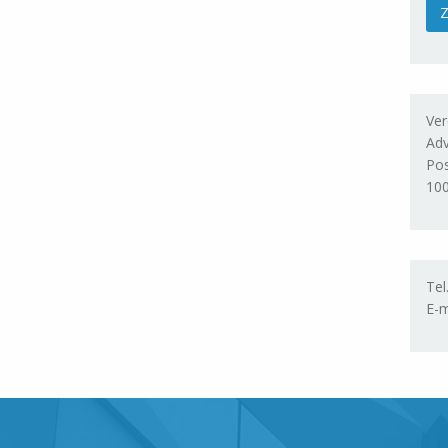
Ver
Adv
Po
10
Tel
E-m