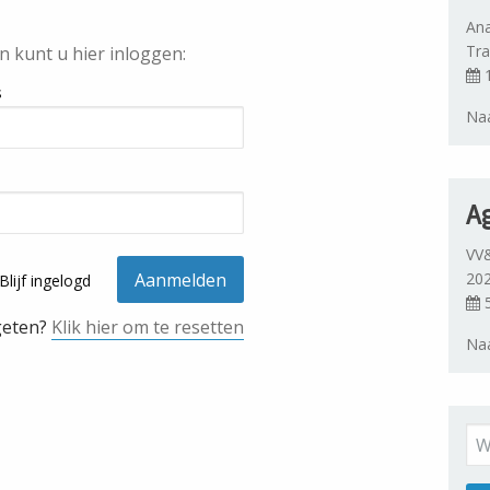
Ana
Tra
n kunt u hier inloggen:
1
s
Naa
A
VV&
20
Blijf ingelogd
5
geten?
Klik hier om te resetten
Naa