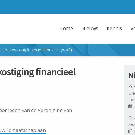
Home
Nieuws
Kennis
V
t bekostiging financieel toezicht (Wbft)
ostiging financieel
N
Pos
Ond
exe
2
voor leden van de Vereniging van
Gez
sec
uw lidmaatschap aan
.
1