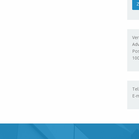
Ver
Adv
Po
10
Tel
E-m