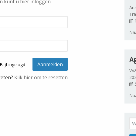
n kunt u hier inloggen:
Ana
s
Tra
1
Naa
A
Blijf ingelogd
VV&
geten?
Klik hier om te resetten
20
5
Naa