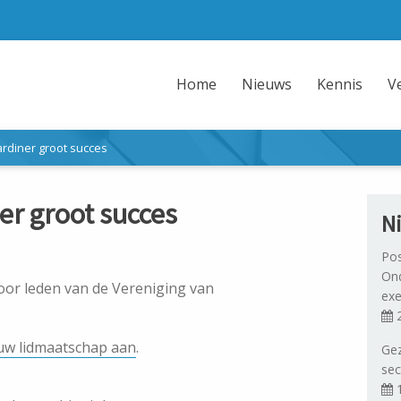
Home
Nieuws
Kennis
V
aardiner groot succes
er groot succes
N
Pos
Ond
voor leden van de Vereniging van
exe
2
uw lidmaatschap aan
.
Gez
sec
1